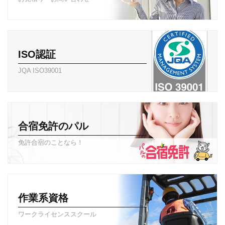
ISO認証
JQA ISO39001
合宿免許のパル
免許合宿のことなら！
作業系資格
ワークライセンススクール