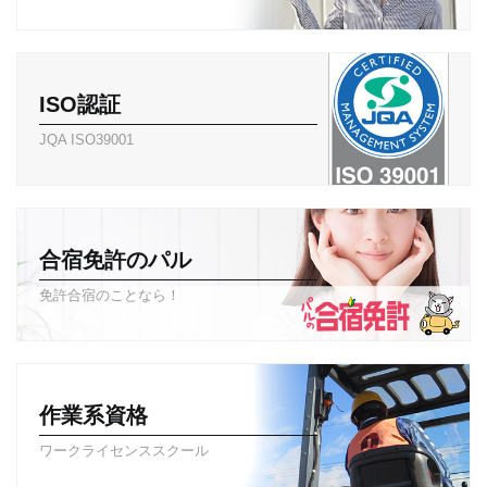
ISO認証
JQA ISO39001
合宿免許のパル
免許合宿のことなら！
作業系資格
ワークライセンススクール