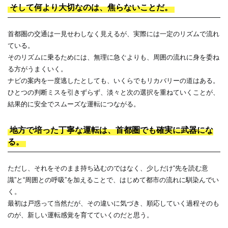
そして何より大切なのは、焦らないことだ。
首都圏の交通は一見せわしなく見えるが、実際には一定のリズムで流れ
ている。
そのリズムに乗るためには、無理に急ぐよりも、周囲の流れに身を委ね
る方がうまくいく。
ナビの案内を一度逃したとしても、いくらでもリカバリーの道はある。
ひとつの判断ミスを引きずらず、淡々と次の選択を重ねていくことが、
結果的に安全でスムーズな運転につながる。
地方で培った丁寧な運転は、首都圏でも確実に武器にな
る。
ただし、それをそのまま持ち込むのではなく、少しだけ“先を読む意
識”と“周囲との呼吸”を加えることで、はじめて都市の流れに馴染んでい
く。
最初は戸惑って当然だが、その違いに気づき、順応していく過程そのも
のが、新しい運転感覚を育てていくのだと思う。